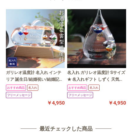
ガリレオ温度計 名入れ インテ
名入れ ガリレオ温度計 Sサイズ
リア 誕生日/結婚祝い/結婚記念
★ 名入れギフト しずく 天気予
い
日/新築祝い 気温 天気 玄関イン
報 気象計 インテリア ★ 誕生日
おすすめ商品
名入れ
おすすめ商品
名入れ
テリア ガリレオクラウド
結婚祝い 周年祝い 新築祝い ネ
オ
フリーメッセージ
フリーメッセージ
ーム 名前入れ 刻印
￥4,950
￥4,950
最近チェックした商品