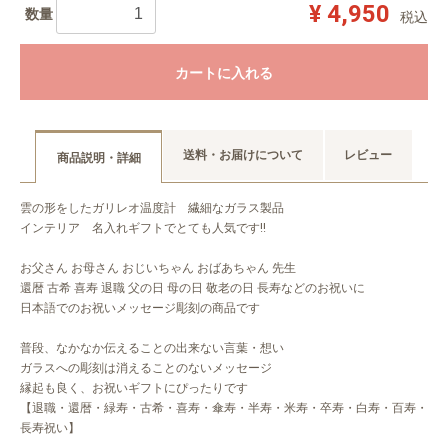
¥ 4,950
数量
税込
カートに入れる
送料・お届けについて
レビュー
商品説明・詳細
雲の形をしたガリレオ温度計 繊細なガラス製品
インテリア 名入れギフトでとても人気です!!
お父さん お母さん おじいちゃん おばあちゃん 先生
還暦 古希 喜寿 退職 父の日 母の日 敬老の日 長寿などのお祝いに
日本語でのお祝いメッセージ彫刻の商品です
普段、なかなか伝えることの出来ない言葉・想い
ガラスへの彫刻は消えることのないメッセージ
縁起も良く、お祝いギフトにぴったりです
【退職・還暦・緑寿・古希・喜寿・傘寿・半寿・米寿・卒寿・白寿・百寿・
長寿祝い】