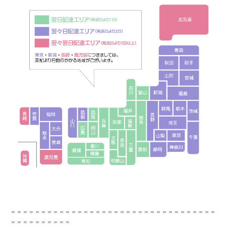
＝＝＝＝＝＝＝＝＝＝＝＝＝＝＝＝＝＝＝＝＝＝＝＝＝＝＝＝＝＝＝＝＝＝
＝＝＝＝＝＝＝＝＝＝