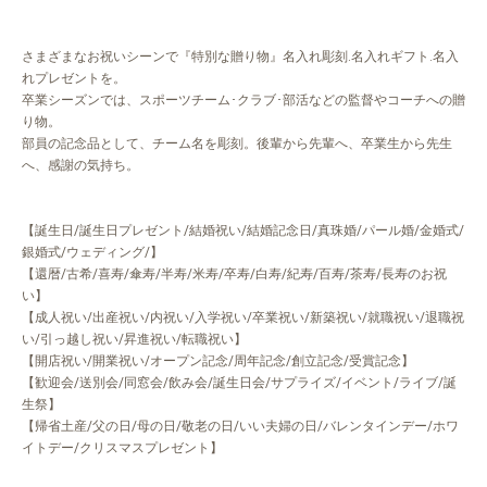
さまざまなお祝いシーンで『特別な贈り物』名入れ彫刻.名入れギフト.名入
れプレゼントを。
卒業シーズンでは、スポーツチーム･クラブ･部活などの監督やコーチへの贈
り物。
部員の記念品として、チーム名を彫刻。後輩から先輩へ、卒業生から先生
へ、感謝の気持ち。
【誕生日/誕生日プレゼント/結婚祝い/結婚記念日/真珠婚/パール婚/金婚式/
銀婚式/ウェディング/】
【還暦/古希/喜寿/傘寿/半寿/米寿/卒寿/白寿/紀寿/百寿/茶寿/長寿のお祝
い】
【成人祝い/出産祝い/内祝い/入学祝い/卒業祝い/新築祝い/就職祝い/退職祝
い/引っ越し祝い/昇進祝い/転職祝い】
【開店祝い/開業祝い/オープン記念/周年記念/創立記念/受賞記念】
【歓迎会/送別会/同窓会/飲み会/誕生日会/サプライズ/イベント/ライブ/誕
生祭】
【帰省土産/父の日/母の日/敬老の日/いい夫婦の日/バレンタインデー/ホワ
イトデー/クリスマスプレゼント】