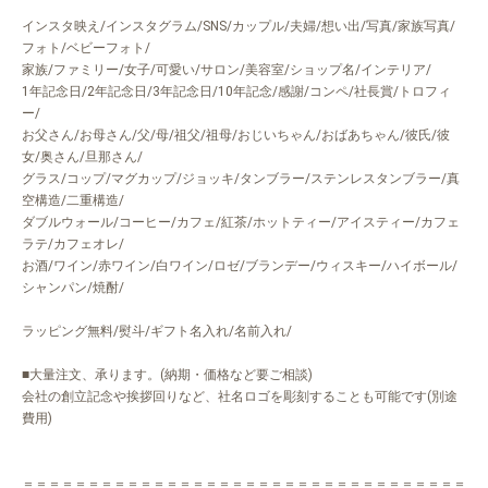
インスタ映え/インスタグラム/SNS/カップル/夫婦/想い出/写真/家族写真/
フォト/ベビーフォト/
家族/ファミリー/女子/可愛い/サロン/美容室/ショップ名/インテリア/
1年記念日/2年記念日/3年記念日/10年記念/感謝/コンペ/社長賞/トロフィ
ー/
お父さん/お母さん/父/母/祖父/祖母/おじいちゃん/おばあちゃん/彼氏/彼
女/奥さん/旦那さん/
グラス/コップ/マグカップ/ジョッキ/タンブラー/ステンレスタンブラー/真
空構造/二重構造/
ダブルウォール/コーヒー/カフェ/紅茶/ホットティー/アイスティー/カフェ
ラテ/カフェオレ/
お酒/ワイン/赤ワイン/白ワイン/ロゼ/ブランデー/ウィスキー/ハイボール/
シャンパン/焼酎/
ラッピング無料/熨斗/ギフト名入れ/名前入れ/
■大量注文、承ります。(納期・価格など要ご相談)
会社の創立記念や挨拶回りなど、社名ロゴを彫刻することも可能です(別途
費用)
＝＝＝＝＝＝＝＝＝＝＝＝＝＝＝＝＝＝＝＝＝＝＝＝＝＝＝＝＝＝＝＝＝＝