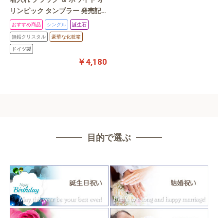
リンピック タンブラー 発売記
念特別価格 グラス バイカラー
おすすめ商品
シングル
誕生石
名前入れ 結婚祝い 誕生日 プレ
無鉛クリスタル
豪華な化粧箱
ゼント 記念日 バレンタイン ギ
ドイツ製
フト
￥4,180
目的で選ぶ