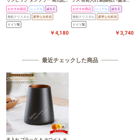
念特別価格 グラス バイカラー
プレゼント 記念日 ギフト カラ
おすすめ商品
シングル
誕生石
おすすめ商品
シングル
誕生石
名前入れ 結婚祝い 誕生日 プレ
ースキーム
無鉛クリスタル
豪華な化粧箱
無鉛クリスタル
豪華な化粧箱
ゼント 記念日 バレンタイン ギ
ドイツ製
ドイツ製
フト
￥4,180
￥3,740
最近チェックした商品
名入れ ブラック ＆ ホワイト オ