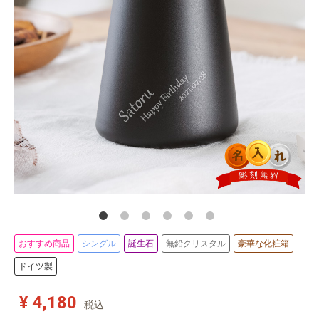
おすすめ商品
シングル
誕生石
無鉛クリスタル
豪華な化粧箱
ドイツ製
¥ 4,180
税込