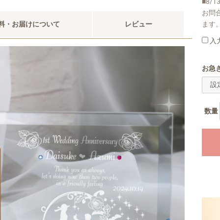
■8/
お問
ます
料・お届けについて
レビュー
入
お急
数量