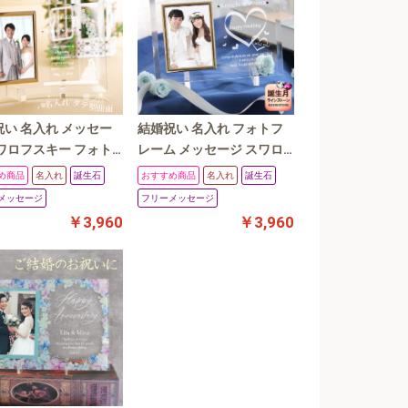
い 名入れ メッセー
結婚祝い 名入れ フォトフ
ワロフスキー フォト
レーム メッセージ スワロ
ム 写真立て ウェデ
フスキー 写真立て ウェデ
め商品
名入れ
誕生石
おすすめ商品
名入れ
誕生石
 結婚記念日 タテ曲
ィング 結婚記念日 タテ平
メッセージ
フリーメッセージ
￥3,960
￥3,960