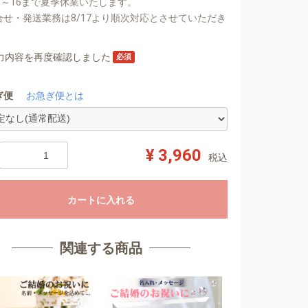
13～16まで夏季休業いたします。
合せ・発送業務は8/17より順次対応とさせていただき
。
力内容を再度確認しました
必須
ぎ便
お急ぎ便とは
¥ 3,960
税込
カートに入れる
関連する商品