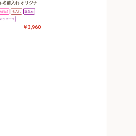
 名前入れ オリジナ
ワロフスキー ガラス
め商品
名入れ
誕生石
 結婚記念日 ウェデ
メッセージ
フォト 写真立て サ
￥3,960
プライズ ヨコ平