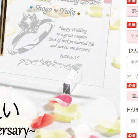
必須
必須
【2
お一
必須
日付
必須