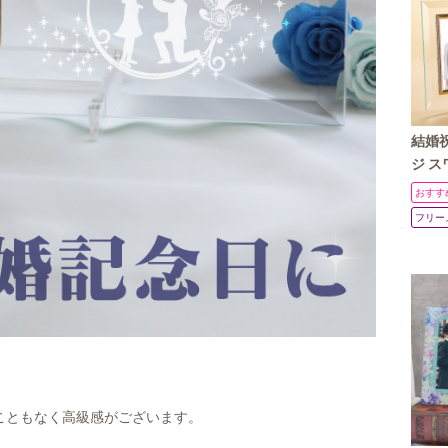
結婚祝
ジ ス
フレー
おすす
ィング
フリー
こともなく高級感がございます。