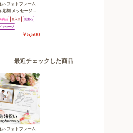
祝い フォトフレーム
 彫刻 メッセージ 写
 《 ウェディングフ
め商品
名入れ
誕生石
結婚記念日 結婚祝い
メッセージ
ト 》カラーデザイン
￥5,500
記念品 名前入れ silk-we
最近チェックした商品
祝い フォトフレーム