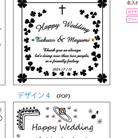
名入れ
ル ス
おすす
結婚式
フリー
ィング