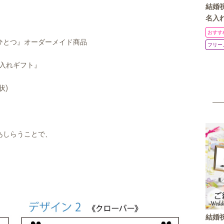
結婚
名入れ
真立て
おすす
ォト 
ひとつ』オーダーメイド商品
フリー
ギフ
名入れギフト』
状)
あしらうことで、
結婚