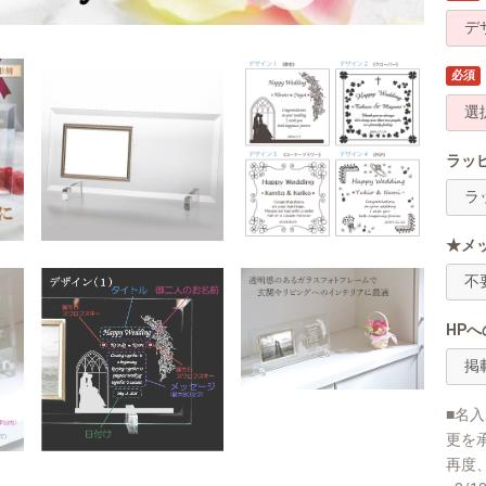
必須
ラッ
★メ
HP
■名
更を
再度