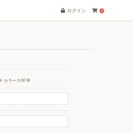
ログイン
0
 カラーラOF W